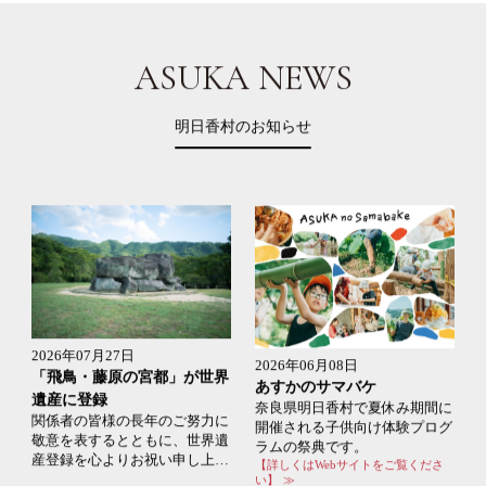
ASUKA NEWS
明日香村のお知らせ
2026年07月27日
2026年06月08日
「飛鳥・藤原の宮都」が世界
あすかのサマバケ
の
遺産に登録
奈良県明日香村で夏休み期間に
プ
関係者の皆様の長年のご努力に
開催される子供向け体験プログ
敬意を表するとともに、世界遺
ラムの祭典です。
て
産登録を心よりお祝い申し上げ
【詳しくはWebサイトをご覧くださ
ます。
い】