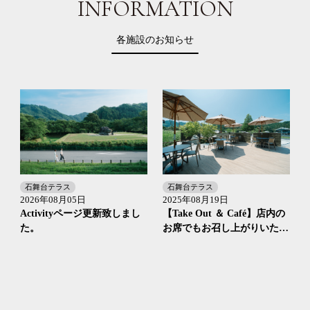
INFORMATION
各施設のお知らせ
石舞台テラス
石舞台テラス
2025年08月19日
2026年08月05日
【Take Out ＆ Café】店内の
ン
Activityページ更新致しまし
お席でもお召し上がりいただ
た。
けます。
ツ
め
子
等
覧