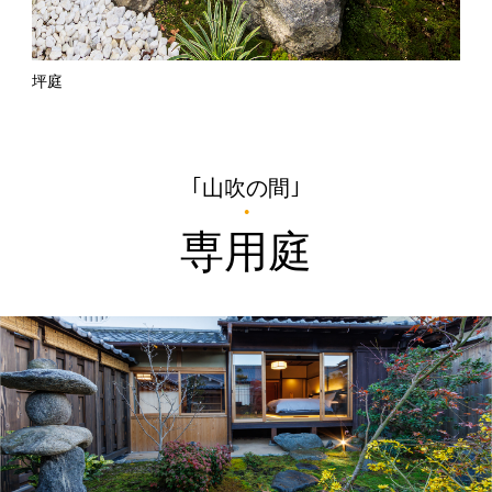
坪庭
｢山吹の間｣
専用庭