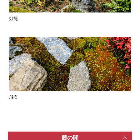
灯籠
飛石
茜の間